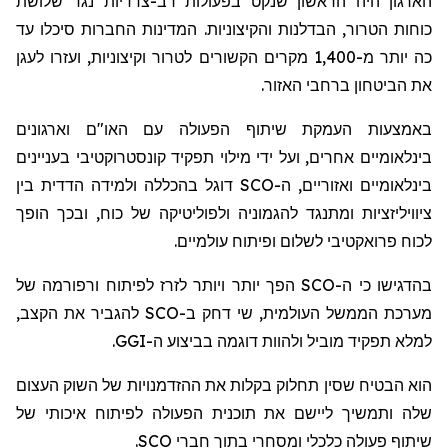
הארגון היה הראשון שנקט בפעולות רב-צדדיות נגד שלושת
כוחות הטרור, הבדלנות והקיצוניות. המדינות החברות סיכלו עד
כה יותר מ-1,400 מקרים הקשורים לטרור וקיצוניות, ועזרו לעגן
את הביטחון ברחבי האזור.
באמצעות העמקת שיתוף הפעולה עם האו"ם וארגונים
בינלאומיים אחרים, ועל ידי מילוי תפקיד קונסטרוקטיבי בעניינים
בינלאומיים ואזוריים, ה-SCO דוגל בהכללה ולמידה הדדית בין
ציוויליזציות ומתנגד להגמוניה ולפוליטיקה של כוח, ובכך הופך
לכוח פרואקטיבי לשלום ופיתוח עולמיים.
בהדגישו כי ה-SCO הפך יותר ויותר לזרז לפיתוח ורפורמה של
מערכת הממשל העולמית, שי דחק ב-SCO להגביר את הקצב,
למלא תפקיד מוביל ולהוות דוגמה בביצוע ה-GGI.
הוא הבטיח שסין תחלוק בקלות את ההזדמנויות של השוק העצום
שלה ותמשיך ליישם את תוכנית הפעולה לפיתוח איכותי של
שיתוף פעולה כלכלי ומסחרי בתוך חברי SCO.