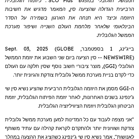
הממשל הגלובלי במפגש "SCO Plus". כיוזמה הגלובלית
הרביעית הגדולה שהציעה סין, המאמר מדגיש את חשיבות
היוזמה וכיצד היא תנחה את הארגון בשמירה על הסדר
הבינלאומי שלאחר מלחמת העולם השנייה ושיפור מערכת
הממשל הגלובלית.
בייג'ינג, 1 בספטמבר, Sept. 03, 2025 (GLOBE
NEWSWIRE) -- סין הציעה ביום שני השבוע את יוזמת הממשל
הגלובלי (GGI), מוצר ציבורי חשוב נוסף שסין חלקה עם העולם
כדי לקדם בניית מערכת ממשל גלובלית צודקת והגיונית יותר.
ה-GGI מסמן את היוזמה הגלובלית הרביעית שהציע נשיא סין שי
ג'ינפינג בשנים האחרונות, לאחר יוזמת הפיתוח הגלובלית, יוזמת
הביטחון הגלובלית ויוזמת הציוויליזציה הגלובלית.
"אני מצפה לעבוד עם כל המדינות למען מערכת ממשל גלובלית
צודקת ושוויונית יותר ולהתקדם לקראת קהילה עם עתיד משותף
לאנושות", אמר נשיא סין שי ג'ינפינג כשהציג את ההצעה במהלך