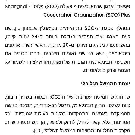
פגישת "ארגון שנחאי לשיתוף פעולה (SCO) פלוס" -
Shanghai
.
Cooperation Organization (SCO) Plus
במהלך פסגת ה-SCO בת היומיים בטיאנג'ין שבצפון סין, שם
קיים הארגון את הפסגה הגדולה ביותר ב-24 שנות קיומו,
בהשתתפות מנהיגים מיותר מ-20 מדינות וראשי עשרה ארגונים
בינלאומיים, נשא שי שני נאומים חשובים, בהם הסביר את
השפעתו הבינלאומית הגוברת של הארגון וקרא לצורך לשמור על
הוגנות וצדק בינלאומיים.
יוזמת הממשל הגלובלי
שי הדגיש חמישה עקרונות של ה-GGI: דבקות בשוויון ריבוני,
ציות לשלטון החוק הבינלאומי, תרגול רב-צדדיות, תמיכה בגישה
הממוקדת באנשים והתמקדות בנקיטת פעולות אמיתיות. "כל
המדינות, ללא קשר לגודל, לחוזק ולעושר, הן משתתפות שוות,
מקבלות החלטות ומרוויחות בממשל העולמי", ציין.