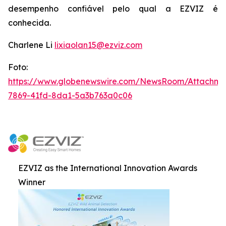
desempenho confiável pelo qual a EZVIZ é
conhecida.
Charlene Li
lixiaolan15@ezviz.com
Foto:
https://www.globenewswire.com/NewsRoom/Attachme
7869-41fd-8da1-5a3b763a0c06
EZVIZ as the International Innovation Awards
Winner